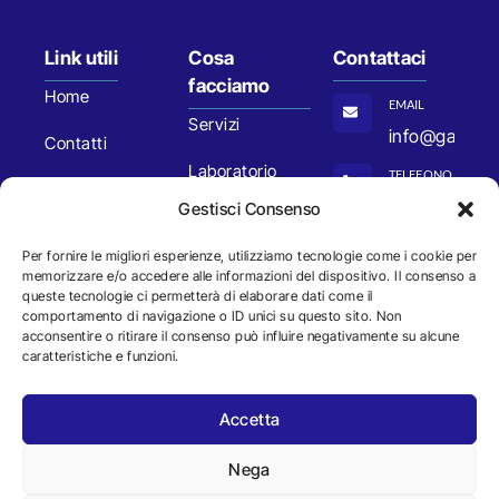
Link utili
Cosa
Contattaci
facciamo
Home
EMAIL
Servizi
info@gaiaemp
Contatti
Laboratorio
TELEFONO
Modulistica
Geotecnica e
+39
Gestisci Consenso
Bitumati
0975
Privacy Policy
Per fornire le migliori esperienze, utilizziamo tecnologie come i cookie per
311366
memorizzare e/o accedere alle informazioni del dispositivo. Il consenso a
Laboratorio
Cookie Policy
queste tecnologie ci permetterà di elaborare dati come il
materiali da
INDIRIZZO
comportamento di navigazione o ID unici su questo sito. Non
Dichiarazione
Via T.
acconsentire o ritirare il consenso può influire negativamente su alcune
costruzione
caratteristiche e funzioni.
di accessibilità
Morlino,
Controlli non
75-77,
Amministrazione
distruttivi
Accetta
85059
trasparente
Viggiano
Chi Siamo
Nega
(PZ)