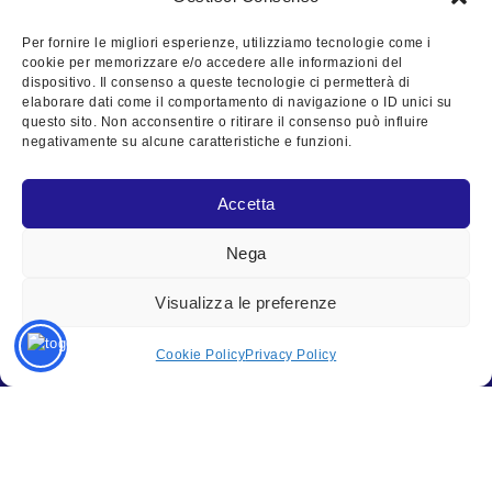
Per fornire le migliori esperienze, utilizziamo tecnologie come i
cookie per memorizzare e/o accedere alle informazioni del
dispositivo. Il consenso a queste tecnologie ci permetterà di
elaborare dati come il comportamento di navigazione o ID unici su
questo sito. Non acconsentire o ritirare il consenso può influire
negativamente su alcune caratteristiche e funzioni.
Gaia Emprise è un laboratorio autorizzato dal Consiglio
Accetta
Superiore dei Lavori Pubblici ai sensi delle CIRC.
Nega
7617/10
,
7618/10
e
633/19
. Offriamo prove e
certificazioni tecniche su
materiali da costruzione
,
Visualizza le preferenze
geotecnica e bitumati
,
controlli non distruttivi
e prove in
situ, garantendo qualità e conformità normativa dal
Cookie Policy
Privacy Policy
1995.
Link utili
Cosa
Contattaci
facciamo
Home